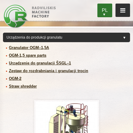
PL
Granulator OGM–1,5A
OGM-1,5 spare parts
Urządzenie do granulacji ŠSGL–1
Zestaw do rozdrabniania i granulacji trocin
OGM-2
Straw shredder