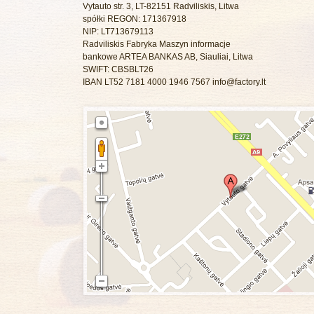
Vytauto str. 3, LT-82151 Radviliskis, Litwa
spółki REGON: 171367918
NIP: LT713679113
Radviliskis Fabryka Maszyn informacje
bankowe ARTEA BANKAS AB, Siauliai, Litwa
SWIFT: CBSBLT26
IBAN LT52 7181 4000 1946 7567
info@factory.lt