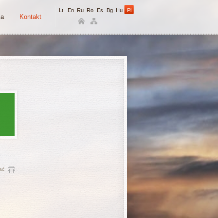
Lt
En
Ru
Ro
Es
Bg
Hu
Pl
ja
Kontakt
ać