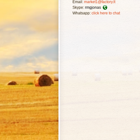
Email:
market1@factory.lt
Skype:
rmgjonas
Whatsapp:
click here to chat