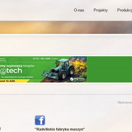
O-nas
Projekty
Produkc
Wydrukow
)
"Radviliskis fabryka maszyn"