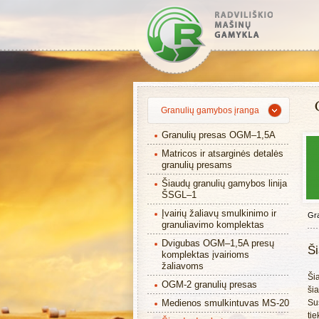
Granulių gamybos įranga
Granulių presas OGM–1,5A
Matricos ir atsarginės detalės
granulių presams
Šiaudų granulių gamybos linija
ŠSGL–1
Įvairių žaliavų smulkinimo ir
Gra
granuliavimo komplektas
Dvigubas OGM–1,5A presų
Š
komplektas įvairioms
žaliavoms
Ši
OGM-2 granulių presas
šia
Medienos smulkintuvas MS-20
Su
ti