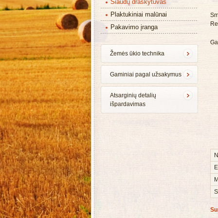
Šiaudų draskytuvas
Plaktukiniai malūnai
Sm
Re
Pakavimo įranga
Ga
Žemės ūkio technika
Gaminiai pagal užsakymus
Atsarginių detalių
išpardavimas
N
E
M
S
Su