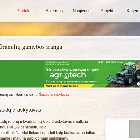
Produkcija
Apie mus
Naujienos
Projektai
Karjera
Granulių gamybos įranga
nulių gamybos įranga
Šiaudų draskytuvas
iaudų draskytuvas
audų rulonų ir kvadratinių kitkų draskytuvas smulkina
udus iki 1-9 centimetrų ilgio.
smulkinti šiaudai tinkami naudoti kaip kraikas arba toliau
ekiamie į malūną papildomam smulkinimui.