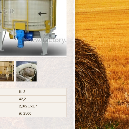
iki 3
42,2
2,3x2,3x2,7
iki 2500