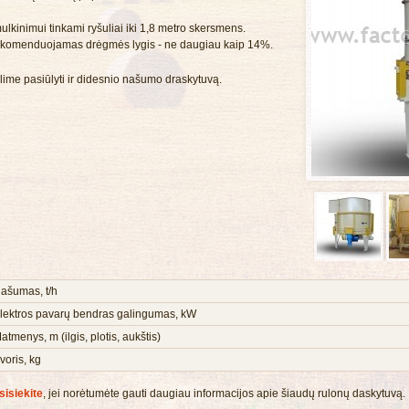
ulkinimui tinkami ryšuliai iki 1,8 metro skersmens.
komenduojamas drėgmės lygis - ne daugiau kaip 14%.
lime pasiūlyti ir didesnio našumo draskytuvą.
ašumas, t/h
lektros pavarų bendras galingumas, kW
atmenys, m (ilgis, plotis, aukštis)
voris, kg
sisiekite
, jei norėtumėte gauti daugiau informacijos apie šiaudų rulonų daskytuvą.