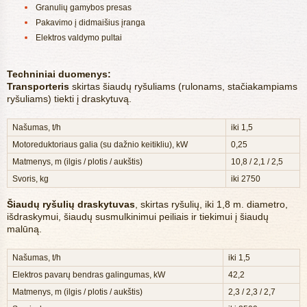
Granulių gamybos presas
Pakavimo į didmaišius įranga
Elektros valdymo pultai
Techniniai duomenys:
Transporteris
skirtas šiaudų ryšuliams (rulonams, stačiakampiams
ryšuliams) tiekti į draskytuvą.
Našumas, t/h
iki 1,5
Motoreduktoriaus galia (su dažnio keitikliu), kW
0,25
Matmenys, m (ilgis / plotis / aukštis)
10,8 / 2,1 / 2,5
Svoris, kg
iki 2750
Šiaudų ryšulių draskytuvas
, skirtas ryšulių, iki 1,8 m. diametro,
išdraskymui, šiaudų susmulkinimui peiliais ir tiekimui į šiaudų
malūną.
Našumas, t/h
iki 1,5
Elektros pavarų bendras galingumas, kW
42,2
Matmenys, m (ilgis / plotis / aukštis)
2,3 / 2,3 / 2,7