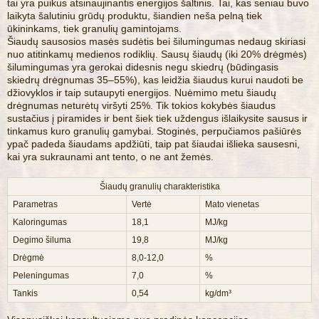
tai yra puikus atsinaujinantis energijos šaltinis. Tai, kas seniau buvo
laikyta šalutiniu grūdų produktu, šiandien neša pelną tiek
ūkininkams, tiek granulių gamintojams.
Šiaudų sausosios masės sudėtis bei šilumingumas nedaug skiriasi
nuo atitinkamų medienos rodiklių. Sausų šiaudų (iki 20% drėgmės)
šilumingumas yra gerokai didesnis negu skiedrų (būdingasis
skiedrų drėgnumas 35–55%), kas leidžia šiaudus kurui naudoti be
džiovyklos ir taip sutaupyti energijos. Nuėmimo metu šiaudų
drėgnumas neturėtų viršyti 25%. Tik tokios kokybės šiaudus
sustačius į piramides ir bent šiek tiek uždengus išlaikysite sausus ir
tinkamus kuro granulių gamybai. Stoginės, perpučiamos pašiūrės
ypač padeda šiaudams apdžiūti, taip pat šiaudai išlieka sausesni,
kai yra sukraunami ant tento, o ne ant žemės.
Šiaudų granulių charakteristika
Parametras
Vertė
Mato vienetas
Kaloringumas
18,1
MJ/kg
Degimo šiluma
19,8
MJ/kg
Drėgmė
8,0-12,0
%
Peleningumas
7,0
%
Tankis
0,54
kg/dm³