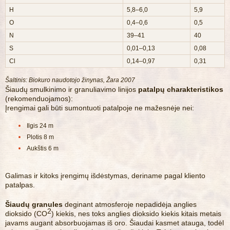
H
5,8–6,0
5,9
O
0,4–0,6
0,5
N
39–41
40
S
0,01–0,13
0,08
Cl
0,14–0,97
0,31
Šaltinis: Biokuro naudotojo žinynas, Žara 2007
Šiaudų smulkinimo ir granuliavimo linijos
patalpų charakteristikos
(rekomenduojamos):
Įrengimai gali būti sumontuoti patalpoje ne mažesnėje nei:
Ilgis 24 m
Plotis 8 m
Aukštis 6 m
Galimas ir kitoks įrengimų išdėstymas, deriname pagal kliento
patalpas.
Šiaudų granules
deginant atmosferoje nepadidėja anglies
2
dioksido (CO
) kiekis, nes toks anglies dioksido kiekis kitais metais
javams augant absorbuojamas iš oro. Šiaudai kasmet atauga, todėl