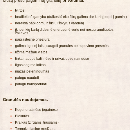
Mūsų presu pagamintų granulių
privalumai:
tvirtos
beatliekinė gamyba (dulkes iš eko filtrų galima dar kartą įterpti į gaminį)
nereikia papildomų rišiklių išskyrus vandenį
iki penkių kartų didesnė energetinė vertė nei nesugranuliuotos
žaliavos
paprastesnė priežiūra
galima ilgesnį laiką saugoti granules be supuvimo grėsmės
užima mažiau vietos
tinka naudoti katilinėse ir privačiuose namuose
ilgas degimo laikas
mažas peleningumas
patogu naudoti
patogu transportuoti
Granulės naudojamos:
Kogeneracinėse jėgainėse
Biokuras
Kraikas (žirgams, triušiams)
Termoizoliacinė medžiaga