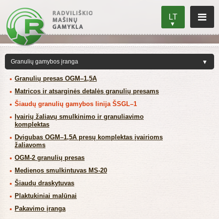
LT
Granulių presas OGM–1,5A
Matricos ir atsarginės detalės granulių presams
Šiaudų granulių gamybos linija ŠSGL–1
Įvairių žaliavų smulkinimo ir granuliavimo
komplektas
Dvigubas OGM–1,5A presų komplektas įvairioms
žaliavoms
OGM-2 granulių presas
Medienos smulkintuvas MS-20
Šiaudų draskytuvas
Plaktukiniai malūnai
Pakavimo įranga