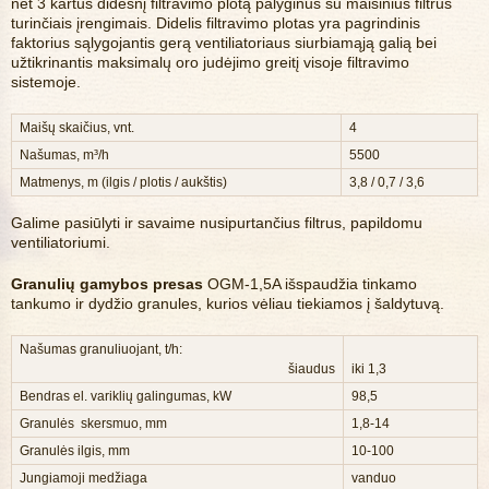
net 3 kartus didesnį filtravimo plotą palyginus su maišinius filtrus
turinčiais įrengimais. Didelis filtravimo plotas yra pagrindinis
faktorius sąlygojantis gerą ventiliatoriaus siurbiamąją galią bei
užtikrinantis maksimalų oro judėjimo greitį visoje filtravimo
sistemoje.
Maišų skaičius, vnt.
4
Našumas, m³/h
5500
Matmenys, m (ilgis / plotis / aukštis)
3,8 / 0,7 / 3,6
Galime pasiūlyti ir savaime nusipurtančius filtrus, papildomu
ventiliatoriumi.
Granulių gamybos presas
OGM-1,5A išspaudžia tinkamo
tankumo ir dydžio granules, kurios vėliau tiekiamos į šaldytuvą.
Našumas granuliuojant, t/h:
šiaudus
iki 1,3
Bendras el. variklių galingumas, kW
98,5
Granulės skersmuo, mm
1,8-14
Granulės ilgis, mm
10-100
Jungiamoji medžiaga
vanduo