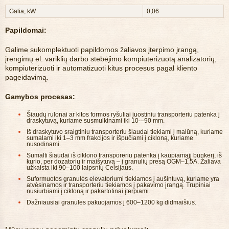
Galia, kW
0,06
Papildomai:
Galime sukomplektuoti papildomos žaliavos įterpimo įrangą,
įrengimų el. variklių darbo stebėjimo kompiuterizuotą analizatorių,
kompiuterizuoti ir automatizuoti kitus procesus pagal kliento
pageidavimą.
Gamybos procesas:
Šiaudų rulonai ar kitos formos ryšuliai juostiniu transporteriu patenka į
draskytuvą, kuriame susmulkinami iki 10-–90 mm.
Iš draskytuvo sraigtiniu transporteriu šiaudai tiekiami į malūną, kuriame
sumalami iki 1–3 mm frakcijos ir išpučiami į cikloną, kuriame
nusodinami.
Sumalti šiaudai iš ciklono transporeriu patenka į kaupiamąjį bunkerį, iš
kurio, per dozatorių ir maišytuvą – į granulių presą OGM–1,5A. Žaliava
užkaista iki 90–100 laipsnių Celsijaus.
Suformuotos granulės elevatoriumi tiekiamos į aušintuvą, kuriame yra
atvėsinamos ir transporteriu tiekiamos į pakavimo įrangą. Trupiniai
nusiurbiami į cikloną ir pakartotinai įterpiami.
Dažniausiai granulės pakuojamos į 600–1200 kg didmaišius.