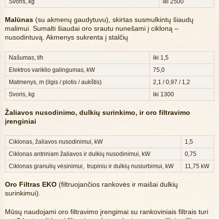
Svoris, kg
iki 2500
Malūnas
(su akmenų gaudytuvu), skirtas susmulkintų šiaudų
malimui. Sumalti šiaudai oro srautu nunešami į cikloną –
nusodintuvą. Akmenys sukrenta į stalčių
Našumas, t/h
iki 1,5
Elektros variklio galingumas, kW
75,0
Matmenys, m (ilgis / plotis / aukštis)
2,1 / 0,97 / 1,2
Svoris, kg
iki 1300
Žaliavos nusodinimo, dulkių surinkimo, ir oro filtravimo
įrenginiai
Ciklonas, žaliavos nusodinimui, kW
1,5
Ciklonas antriniam žaliavos ir dulkių nusodinimui, kW
0,75
Ciklonas granulių vėsinimui, trupiniu ir dulkių nusiurbimui, kW
11,75 kW
Oro Filtras EKO
(filtruojančios rankovės ir maišai dulkių
surinkimui).
Mūsų naudojami oro filtravimo įrengimai su rankoviniais filtrais turi