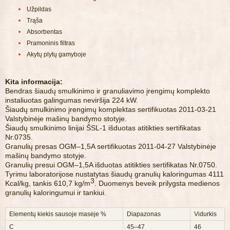
Užpildas
Trąša
Absorbentas
Pramoninis filtras
Akytų plytų gamyboje
Kita informacija:
Bendras šiaudų smulkinimo ir granuliavimo įrengimų komplekto
instaliuotas galingumas neviršija 224 kW.
Šiaudų smulkinimo įrengimų komplektas sertifikuotas 2011-03-21
Valstybinėje mašinų bandymo stotyje.
Šiaudų smulkinimo linijai ŠSL-1 išduotas atitikties sertifikatas
Nr.0735.
Granulių presas OGM–1,5A sertifikuotas 2011-04-27 Valstybinėje
mašinų bandymo stotyje.
Granulių presui OGM–1,5A išduotas atitikties sertifikatas Nr.0750.
Tyrimu laboratorijose nustatytas šiaudų granulių kaloringumas 4111
3
Kcal/kg, tankis 610,7 kg/m
. Duomenys beveik prilygsta medienos
granulių kaloringumui ir tankiui.
Elementų kiekis sausoje masėje %
Diapazonas
Vidurkis
C
45–47
46