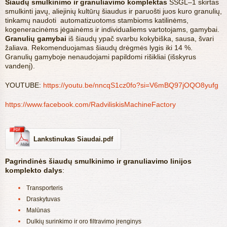
Šiaudų smulkinimo ir granuliavimo komplektas
ŠSGL–1 skirtas
smulkinti javų, aliejinių kultūrų šiaudus ir paruošti juos kuro granulių,
tinkamų naudoti automatizuotoms stambioms katilinėms,
kogeneracinėms jėgainėms ir individualiems vartotojams, gamybai.
Granulių gamybai
iš šiaudų ypač svarbu kokybiška, sausa, švari
žaliava. Rekomenduojamas šiaudų drėgmės lygis iki 14 %.
Granulių gamyboje nenaudojami papildomi rišikliai (išskyrus
vandenį).
YOUTUBE:
https://youtu.be/nncqS1cz0fo?si=V6mBQ97jOQO8yufg
https://www.facebook.com/RadviliskisMachineFactory
Lankstinukas Siaudai.pdf
Pagrindinės šiaudų smulkinimo ir granuliavimo linijos
komplekto dalys
:
Transporteris
Draskytuvas
Malūnas
Dulkių surinkimo ir oro filtravimo įrenginys