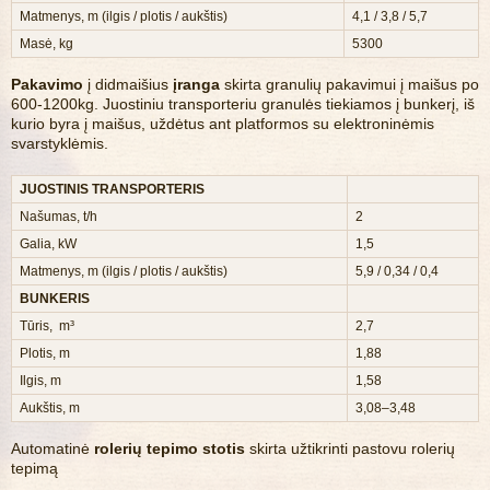
Matmenys, m (ilgis / plotis / aukštis)
4,1 / 3,8 / 5,7
Masė, kg
5300
Pakavimo
į didmaišius
įranga
skirta granulių pakavimui į maišus po
600-1200kg. Juostiniu transporteriu granulės tiekiamos į bunkerį, iš
kurio byra į maišus, uždėtus ant platformos su elektroninėmis
svarstyklėmis.
JUOSTINIS TRANSPORTERIS
Našumas, t/h
2
Galia, kW
1,5
Matmenys, m (ilgis / plotis / aukštis)
5,9 / 0,34 / 0,4
BUNKERIS
Tūris, m³
2,7
Plotis, m
1,88
Ilgis, m
1,58
Aukštis, m
3,08–3,48
Automatinė
rolerių tepimo stotis
skirta užtikrinti pastovu rolerių
tepimą