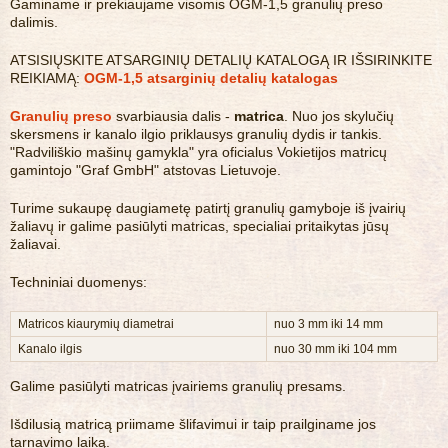
Gaminame ir prekiaujame visomis OGM-1,5 granulių preso
dalimis.
ATSISIŲSKITE ATSARGINIŲ DETALIŲ KATALOGĄ IR IŠSIRINKITE
REIKIAMĄ:
OGM-1,5 atsarginių detalių katalogas
Granulių preso
svarbiausia dalis -
matrica
. Nuo jos skylučių
skersmens ir kanalo ilgio priklausys granulių dydis ir tankis.
"Radviliškio mašinų gamykla" yra oficialus Vokietijos matricų
gamintojo "Graf GmbH" atstovas Lietuvoje.
Turime sukaupę daugiametę patirtį granulių gamyboje iš įvairių
žaliavų ir galime pasiūlyti matricas, specialiai pritaikytas jūsų
žaliavai.
Techniniai duomenys:
Matricos kiaurymių diametrai
nuo 3 mm iki 14 mm
Kanalo ilgis
nuo 30 mm iki 104 mm
Galime pasiūlyti matricas įvairiems granulių presams.
Išdilusią matricą priimame šlifavimui ir taip prailginame jos
tarnavimo laiką.