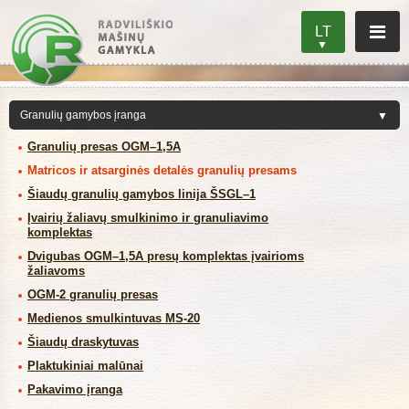
LT
Granulių presas OGM–1,5A
Matricos ir atsarginės detalės granulių presams
Šiaudų granulių gamybos linija ŠSGL–1
Įvairių žaliavų smulkinimo ir granuliavimo
komplektas
Dvigubas OGM–1,5A presų komplektas įvairioms
žaliavoms
OGM-2 granulių presas
Medienos smulkintuvas MS-20
Šiaudų draskytuvas
Plaktukiniai malūnai
Pakavimo įranga