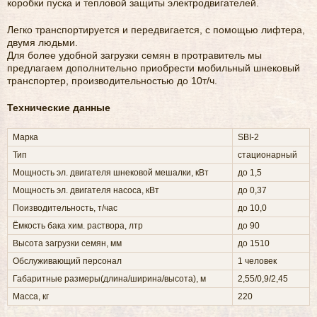
коробки пуска и тепловой защиты электродвигателей.
Легко транспортируется и передвигается, с помощью лифтера,
двумя людьми.
Для более удобной загрузки семян в протравитель мы
предлагаем дополнительно приобрести мобильный шнековый
транспортер, производительностью до 10т/ч.
Технические данные
Марка
SBI-2
Тип
стационарный
Мощность эл. двигателя шнековой мешалки, кВт
до 1,5
Мощность эл. двигателя насоса, кВт
до 0,37
Поизводительность, т/час
до 10,0
Ёмкость бака хим. раствора, лтр
до 90
Высота загрузки семян, мм
до 1510
Обслуживающий персонал
1 человек
Габаритные размеры(длина/ширина/высота), м
2,55/0,9/2,45
Масса, кг
220