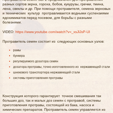
разных сортов зерна, гороха, бобов, кукурузы, гречки, тмина,
лена, свеклы и др. При помощи протравителя, семена зерновых
и технических культур протравливается водными суспензиями
ядохимикатов перед посевом, для борьбы с разными
болезнями.
VIDEO:
https://www.youtube.com/watch?v=_xsJlJsP-UI
Протравитель семян состоит из следующих основных узлов:
рамы
бункера
регулируемого дозатора семян
дозатора протравы, точно изготовленного из нержавеющей стали
шнекового транспортера нержавеющей стали
системы приготовления протравы
Конструкция которого гарантирует точное смешивания так
больших доз, так и малых доз семян с протравой, системы
приготовления протравы, состоящей из бака, насоса и
химических препаратов. Протравитель семян управляется из