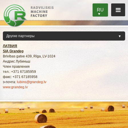
RU
ЛАТВИЯ
SIA Grandeg
Brīvības gatve 439, Rīga, LV-1024
Aндрис Лубиньш
Член правления
тел.: +371 67185959
факс: +371 67185958
э-почта:
lubins@grandeg.lv
www.grandeg.lv