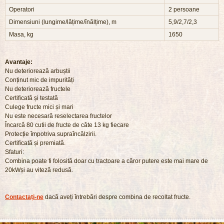
Operatori
2 persoane
Dimensiuni (lungime/lățime/înălțime), m
5,9/2,7/2,3
Masa, kg
1650
Avantaje:
Nu deteriorează arbuștii
Conținut mic de impurități
Nu deteriorează fructele
Certificată și testată
Culege fructe mici și mari
Nu este necesară reselectarea fructelor
Încarcă 80 cutii de fructe de câte 13 kg fiecare
Protecție împotriva supraîncălzirii.
Certificată și premiată.
Sfaturi:
Combina poate fi folosită doar cu tractoare a căror putere este mai mare de
20kWși au viteză redusă.
Contactați-ne
dacă aveți întrebări despre combina de recoltat fructe.