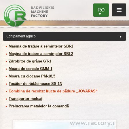
RO
Mașina de tratare a semințelor SBI-1
Mașina de tratare a semințelor SBI-2
Zdrobitor de grâne GT-1
Moara de cereale GMM-1
Moara cu ciocane PM-18,5
Tocător de rădăcinoase SS-1N
Combina de recoltat fructe de pădure „JOVARAS“
Transportor melcat
Prelucrarea metalelor la comandă