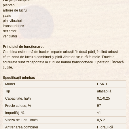
Părțile principale:
piepteni
arbore de lucru
șasiu
pini vibratori
transportoare
deflector
ventilator
Principiul de funcționare:
Combina este trasă de tractor. Împarte arbuștii în două părți, înclină arbuștii
către zona de lucru a combinei și pinii vibratori scutură fructele. Fructele
scuturate sunt transportate la cutii de banda transportoare. Operatorul încarcă
cutiile.
Specificații tehnice:
Model
USK-1
Tip
atașabilă
Capacitate, ha/h
0,1-0,25
Fructe culese, %
97
Impurități, %
<1
Viteza de lucru, km/h
0,5-2
Antrenarea combinei
Hidraulică