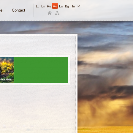
Lt
En
Ru
Ro
Es
Bg
Hu
Pl
te
Contact