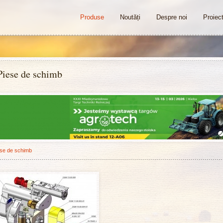
Produse
Noutăți
Despre noi
Proiec
Piese de schimb
se de schimb