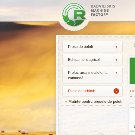
Prese de peleti
Echipament agricol
Prelucrarea metalelor la
comandă
Piese de schimb
Pie
Matrițe pentru presele de peleți