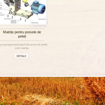
Matrițe pentru presele de
peleți
a mai importantă piesă din presa de peleți
este matrița.
DETALII