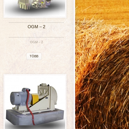
OGM – 2
OGM – 2
TÖBB