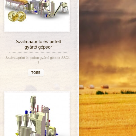
Szalmaaprító és pellett
gyártó gépsor
Szalmaaprító és pellett gyártó gépsor SSGL-
1
TÖBB