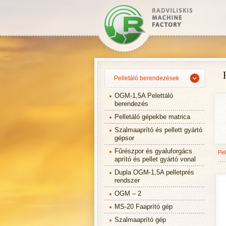
Pelletáló berendezések
OGM-1,5A Pelettáló
berendezés
Pelletáló gépekbe matrica
Szalmaaprító és pellett gyártó
gépsor
Fűrészpor és gyaluforgács
Pel
aprító és pellet gyártó vonal
Dupla OGM-1,5A pelletprés
rendszer
OGM – 2
MS-20 Faaprító gép
Szalmaaprító gép