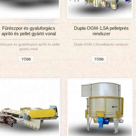
Fűrészpor és gyaluforgács
Dupla OGM-1,5A pelletprés
aprító és pellet gyártó vonal
rendszer
űrészpor és gyaluforgács aprító és pellet
Dupla OGM-1,5A pelletprés rendszer
gyártó vonal
TÖBB
TÖBB