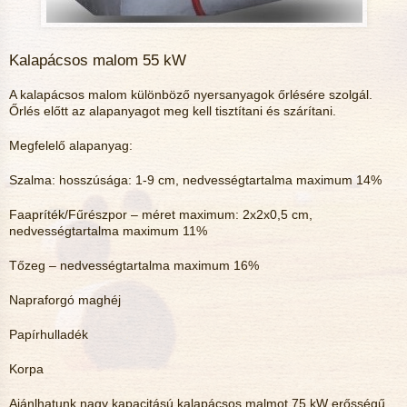
Kalapácsos malom 55 kW
A kalapácsos malom különböző nyersanyagok őrlésére szolgál.
Őrlés előtt az alapanyagot meg kell tisztítani és szárítani.
Megfelelő alapanyag:
Szalma: hosszúsága: 1-9 cm, nedvességtartalma maximum 14%
Faapríték/Fűrészpor – méret maximum: 2x2x0,5 cm,
nedvességtartalma maximum 11%
Tőzeg – nedvességtartalma maximum 16%
Napraforgó maghéj
Papírhulladék
Korpa
Ajánlhatunk nagy kapacitású kalapácsos malmot 75 kW erősségű