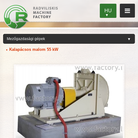
HU
Kalapácsos malom 55 kW