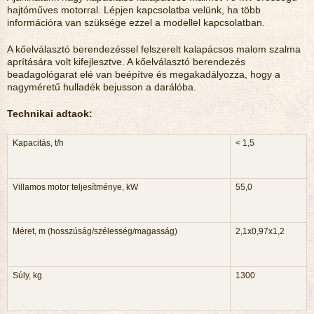
hajtóműves motorral. Lépjen kapcsolatba velünk, ha több
információra van szüksége ezzel a modellel kapcsolatban.
A kőelválasztó berendezéssel felszerelt kalapácsos malom szalma
aprítására volt kifejlesztve. A kőelválasztó berendezés
beadagológarat elé van beépítve és megakadályozza, hogy a
nagyméretű hulladék bejusson a darálóba.
Technikai adtaok:
Kapacitás, t/h
< 1,5
Villamos motor teljesítménye, kW
55,0
Méret, m (hosszúság/szélesség/magasság)
2,1x0,97x1,2
Súly, kg
1300