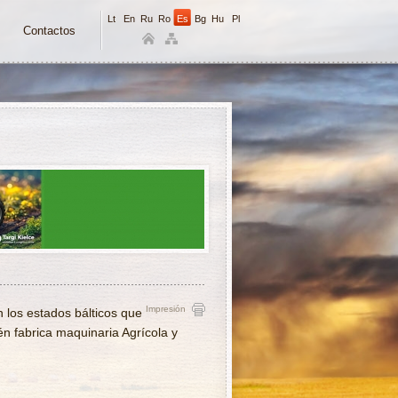
Lt
En
Ru
Ro
Es
Bg
Hu
Pl
Contactos
Impresión
n los estados bálticos que
én fabrica maquinaria Agrícola y