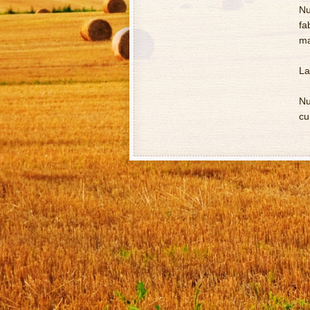
Nu
fa
ma
La
Nu
cu