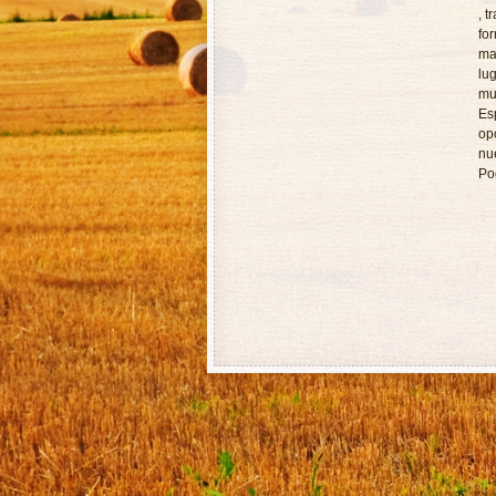
, t
fo
ma
lu
mu
Es
op
nu
Po