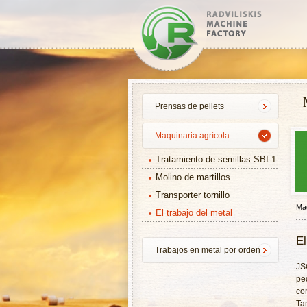
Prensas de pellets
Maquinaria agrícola
Tratamiento de semillas SBI-1
Molino de martillos
Transporter tornillo
Maq
El trabajo del metal
El
Trabajos en metal por orden
JS
pe
co
Ta