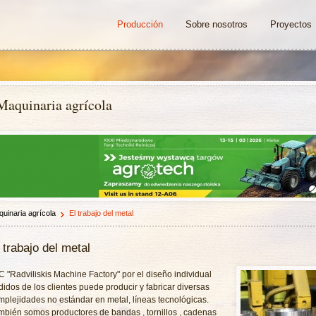
Producción
Sobre nosotros
Proyectos
Maquinaria agrícola
uinaria agrícola
El trabajo del metal
 trabajo del metal
C "Radviliskis Machine Factory" por el diseño individual
didos de los clientes puede producir y fabricar diversas
mplejidades no estándar en metal, líneas tecnológicas.
mbién somos productores de bandas , tornillos , cadenas