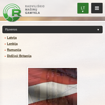
LT
Latvija
Lenkija
Rumunija
Didžioji Britanija