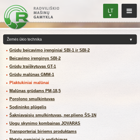
LT
Grūdų beicavimo įrenginiai SBI-1 ir SBI-2
Beicavimo įrenginys SBĮ-2
Grūdų traiškytuvas GT-1
Grūdų malūnas GMM-1
Plaktukiniai malūnai
Malūnas grūdams PM-18,5
Porolono smulkintuvas
Sodininko plūgelis
Šakniavaisių smulkintuvas, ner.plieno ŠS-1N
Uogų skynimo kombainas JOVARAS
Transporteriai biriems produktams
Metalo gaminiai ir apdirbimas