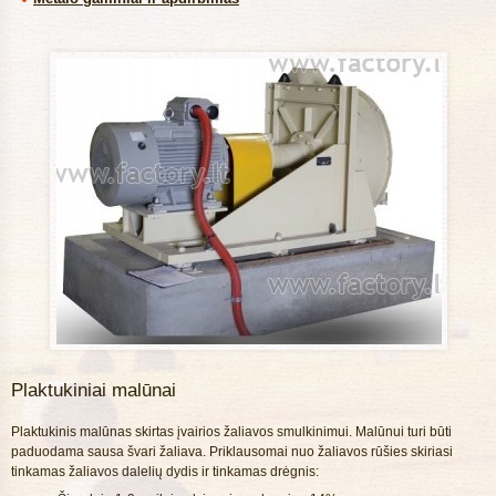
Plaktukiniai malūnai
Plaktukinis malūnas skirtas įvairios žaliavos smulkinimui. Malūnui turi būti
paduodama sausa švari žaliava. Priklausomai nuo žaliavos rūšies skiriasi
tinkamas žaliavos dalelių dydis ir tinkamas drėgnis: