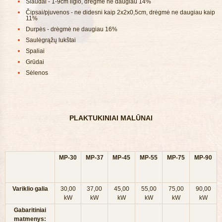
Šiaudai - 1-9cm ilgio, drėgmė ne daugiau 14%
Čipsai/pjuvenos - ne didesni kaip 2x2x0,5cm, drėgmė ne daugiau kaip
11%
Durpės - drėgmė ne daugiau 16%
Saulėgrąžų lukštai
Spaliai
Grūdai
Sėlenos
PLAKTUKINIAI MALŪNAI
MP-30
MP-37
MP-45
MP-55
MP-75
MP-90
Variklio galia
30,00
37,00
45,00
55,00
75,00
90,00
kW
kW
kW
kW
kW
kW
Gabaritiniai
matmenys: