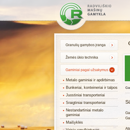
Granulių gamybos įranga
Žemės ūkio technika
Gaminiai pagal užsakymus
Metalo gaminiai ir apdirbimas
Bunkeriai, konteineriai ir talpos
Ga
Juostiniai transporteriai
S
Sraigtiniai transporteriai
Nestandartiniai metalo
Ga
gaminiai
Gal
Maišyklės
Ats
Vaisių smulkintuvas