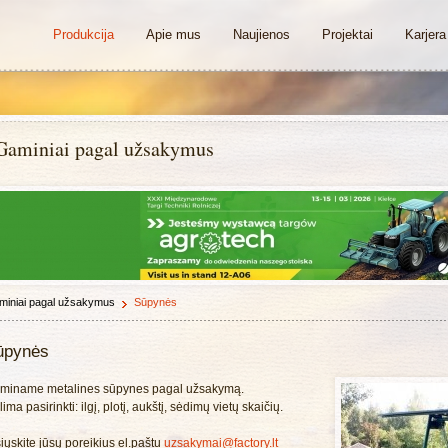
Produkcija
Apie mus
Naujienos
Projektai
Karjera
Gaminiai pagal užsakymus
miniai pagal užsakymus
Sūpynės
ūpynės
miname metalines sūpynes pagal užsakymą.
ima pasirinkti: ilgį, plotį, aukštį, sėdimų vietų skaičių.
iųskite jūsų poreikius el.paštu
uzsakymai@factory.lt