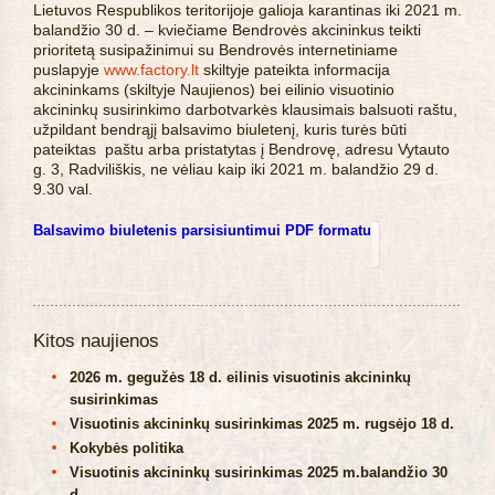
Lietuvos Respublikos teritorijoje galioja karantinas iki 2021 m.
balandžio 30 d. – kviečiame Bendrovės akcininkus teikti
prioritetą susipažinimui su Bendrovės internetiniame
puslapyje
www.factory.lt
skiltyje pateikta informacija
akcininkams (skiltyje Naujienos) bei eilinio visuotinio
akcininkų susirinkimo darbotvarkės klausimais balsuoti raštu,
užpildant bendrąjį balsavimo biuletenį, kuris turės būti
pateiktas paštu arba pristatytas į Bendrovę, adresu Vytauto
g. 3, Radviliškis, ne vėliau kaip iki 2021 m. balandžio 29 d.
9.30 val.
Balsavimo biuletenis parsisiuntimui PDF formatu
Kitos naujienos
2026 m. gegužės 18 d. eilinis visuotinis akcininkų
susirinkimas
Visuotinis akcininkų susirinkimas 2025 m. rugsėjo 18 d.
Kokybės politika
Visuotinis akcininkų susirinkimas 2025 m.balandžio 30
d.