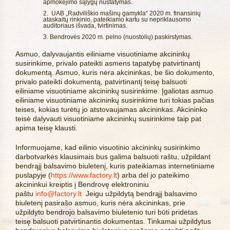
apmokėjimo sąlygų nustatymas.
UAB „Radviliškio mašinų gamykla“ 2020 m. finansinių
ataskaitų rinkinio, pateikiamo kartu su nepriklausomo
auditoriaus išvada, tvirtinimas.
Bendrovės 2020 m. pelno (nuostolių) paskirstymas.
Asmuo, dalyvaujantis eiliniame visuotiniame akcininkų
susirinkime, privalo pateikti asmens tapatybę patvirtinantį
dokumentą. Asmuo, kuris nėra akcininkas, be šio dokumento,
privalo pateikti dokumentą, patvirtinantį teisę balsuoti
eiliniame visuotiniame akcininkų susirinkime. Įgaliotas asmuo
eiliniame visuotiniame akcininkų susirinkime turi tokias pačias
teises, kokias turėtų jo atstovaujamas akcininkas. Akcininko
teisė dalyvauti visuotiniame akcininkų susirinkime taip pat
apima teisę klausti.
Informuojame, kad eilinio visuotinio akcininkų susirinkimo
darbotvarkės klausimais bus galima balsuoti raštu, užpildant
bendrąjį balsavimo biuletenį, kuris pateikiamas internetiniame
puslapyje (
https://www.factory.lt
) arba dėl jo pateikimo
akcininkui kreiptis į Bendrovę elektroniniu
paštu
info@factory.lt
Jeigu užpildytą bendrąjį balsavimo
biuletenį pasirašo asmuo, kuris nėra akcininkas, prie
užpildyto bendrojo balsavimo biuletenio turi būti pridėtas
teisę balsuoti patvirtinantis dokumentas. Tinkamai užpildytus