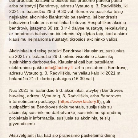
bendruosius balsavimo biuletenius prašome pateikti paštu
arba pristatyti į Bendrovę, adresu Vytauto g. 3, Radviliškis, iki
2021 m. balandžio 29 d. 9.30 val. Bendrovė pasilieka teisę
neįskaityti akcininko išankstinio balsavimo, jei bendrasis
balsavimo biuletenis neatitinka Lietuvos Respublikos akcinių
bendrovių įstatymo 30 str. 3 ir 4 dalyse nustatytų reikalavimų
ar bendrasis balsavimo biuletenis užpildytas taip, kad atskiru
klausimu neįmanoma nustatyti tikrosios akcininko valios.
Akcininkai turi teisę pateikti Bendrovei klausimus, susijusius
su 2021 m. balandžio 29 d. eilinio visuotinio akcininkų
susirinkimo darbotvarke. Klausimai gali būti pateikiami
elektroniniu paštu
info@factory.lt
arba pristatomi į Bendrovę,
adresu Vytauto g. 3, Radviliškis, ne vėliau kaip iki 2021 m.
balandžio 21 d. darbo pabaigos (16.30 val.).
Nuo 2021 m. balandžio 6 d. akcininkai, atvykę į Bendrovės
buveinę, adresu Vytauto g. 3, Radviliškis, arba Bendrovės
internetiniame puslapyje (
https://www.factory.lt
), gali
susipažinti su Bendrovės dokumentais, susijusiais su
akcininkų susirinkimo darbotvarke, susirinkimo sprendimų
projektais ir informacija, susijusia su akcininkų teisių
įgyvendinimu.
Atsižvelgiant į tai, kad šio pranešimo paskelbimo dieną