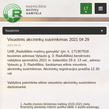
LT
Visuotinis akcininkų susirinkimas 2021 04 29
2021-04-01
UAB „Radviliškio mašinų gamykla“ (įm. k. 171367918
buveinės adresas Vytauto g. 3, Radviliškis) bendrovės
valdybos sprendimu 2021 m. balandžio 29 d. 13 val., adresu
Vytauto g. 3, Radviliškis, šaukiamas eilinis visuotinis
akcininkų susirinkimas. Akcininkų registracijos pradžia 12.30
val.
Valdybos patvirtinta eilinio visuotinio akcininkų susirinkimo
darbotvarkė:
Audito įmonės išrinkimas metinių 2020-2021 metų
finansinių ataskaitų rinkinio auditui atlikti, ir audito paslaugų