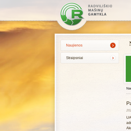
Naujienos
Straipsniai
Nau
P
20
UA
ad
Akc