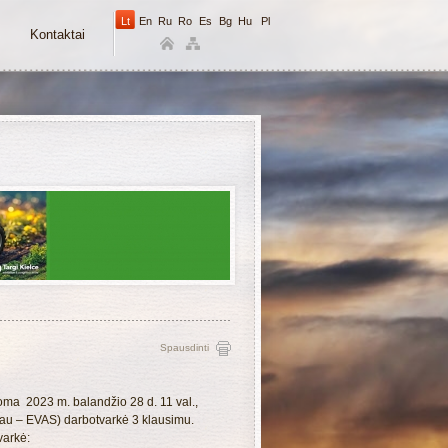
Lt
En
Ru
Ro
Es
Bg
Hu
Pl
Kontaktai
Spausdinti
oma 2023 m. balandžio 28 d. 11 val.,
oliau – EVAS) darbotvarkė 3 klausimu.
varkė: