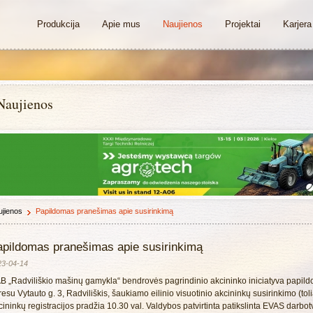
Produkcija
Apie mus
Naujienos
Projektai
Karjera
Naujienos
jienos
Papildomas pranešimas apie susirinkimą
apildomas pranešimas apie susirinkimą
23-04-14
B „Radviliškio mašinų gamykla“ bendrovės pagrindinio akcininko iniciatyva papild
resu Vytauto g. 3, Radviliškis, šaukiamo eilinio visuotinio akcininkų susirinkimo (t
ininkų registracijos pradžia 10.30 val. Valdybos patvirtinta patikslinta EVAS darbot