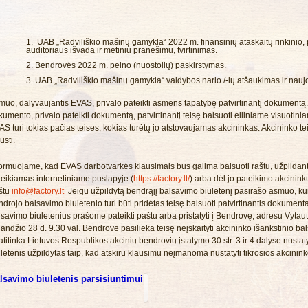
UAB „Radviliškio mašinų gamykla“ 2022 m. finansinių ataskaitų rinkinio,
auditoriaus išvada ir metiniu pranešimu, tvirtinimas.
Bendrovės 2022 m. pelno (nuostolių) paskirstymas.
UAB „Radviliškio mašinų gamykla“ valdybos nario /-ių atšaukimas ir naujo
muo, dalyvaujantis EVAS, privalo pateikti asmens tapatybę patvirtinantį dokumentą.
kumento, privalo pateikti dokumentą, patvirtinantį teisę balsuoti eiliniame visuotin
AS turi tokias pačias teises, kokias turėtų jo atstovaujamas akcininkas. Akcininko t
usti.
formuojame, kad EVAS darbotvarkės klausimais bus galima balsuoti raštu, užpildant 
teikiamas internetiniame puslapyje (
https://factory.lt/
) arba dėl jo pateikimo akcinink
štu
info@factory.lt
Jeigu užpildytą bendrąjį balsavimo biuletenį pasirašo asmuo, kuri
ndrojo balsavimo biuletenio turi būti pridėtas teisę balsuoti patvirtinantis dokumen
savimo biuletenius prašome pateikti paštu arba pristatyti į Bendrovę, adresu Vytauto
andžio 28 d. 9.30 val. Bendrovė pasilieka teisę neįskaityti akcininko išankstinio ba
atitinka Lietuvos Respublikos akcinių bendrovių įstatymo 30 str. 3 ir 4 dalyse nusta
letenis užpildytas taip, kad atskiru klausimu neįmanoma nustatyti tikrosios akcinink
lsavimo biuletenis parsisiuntimui