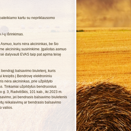
 pateikiamo kartu su nepriklausomo
 /-ų išrinkimas.
 Asmuo, kuris nėra akcininkas, be šio
iame akcininkų susirinkime. Įgaliotas asmuo
eisė dalyvauti EVAS taip pat apima teisę
bendrąjį balsavimo biuletenį, kuris
ui kreiptis į Bendrovę elektroniniu
s nėra akcininkas, prie užpildyto
tas. Tinkamai užpildytus bendruosius
 g. 3, Radviliškis, 101 kab., iki 2023 m.
lsavimo, jei bendrasis balsavimo biuletenis
tytų reikalavimų ar bendrasis balsavimo
o valios.