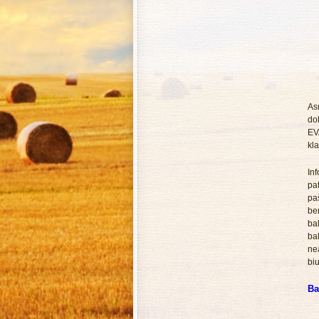
As
do
EV
kla
In
pa
pa
be
bal
bal
ne
biu
Ba