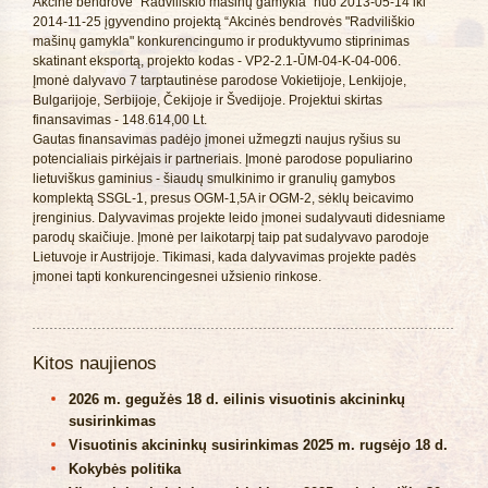
Akcinė bendrovė "Radviliškio mašinų gamykla" nuo 2013-05-14 iki
2014-11-25 įgyvendino projektą “Akcinės bendrovės "Radviliškio
mašinų gamykla" konkurencingumo ir produktyvumo stiprinimas
skatinant eksportą, projekto kodas - VP2-2.1-ŪM-04-K-04-006.
Įmonė dalyvavo 7 tarptautinėse parodose Vokietijoje, Lenkijoje,
Bulgarijoje, Serbijoje, Čekijoje ir Švedijoje. Projektui skirtas
finansavimas - 148.614,00 Lt.
Gautas finansavimas padėjo įmonei užmegzti naujus ryšius su
potencialiais pirkėjais ir partneriais. Įmonė parodose populiarino
lietuviškus gaminius - šiaudų smulkinimo ir granulių gamybos
komplektą SSGL-1, presus OGM-1,5A ir OGM-2, sėklų beicavimo
įrenginius. Dalyvavimas projekte leido įmonei sudalyvauti didesniame
parodų skaičiuje. Įmonė per laikotarpį taip pat sudalyvavo parodoje
Lietuvoje ir Austrijoje. Tikimasi, kada dalyvavimas projekte padės
įmonei tapti konkurencingesnei užsienio rinkose.
Kitos naujienos
2026 m. gegužės 18 d. eilinis visuotinis akcininkų
susirinkimas
Visuotinis akcininkų susirinkimas 2025 m. rugsėjo 18 d.
Kokybės politika