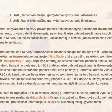
UAB „Radviliškio mašinų gamykla“ valdybos narių atšaukimas.
UAB „Radviliškio mašinų gamykla“ valdybos narių išrinkimas.
muo, dalyvaujantis NEVAS, privalo pateikti asmens tapatybę patvirtinantį dokumentą
umento, privalo pateikti dokumentą, patvirtinantį teisę balsuoti neeiliniame visuoti
muo NEVAS turi tokias pačias teises, kokias turėtų jo atstovaujamas akcininkas. Akc
ma teisę klausti.
formuojame, kad NEVAS darbotvarkės klausimais bus galima balsuoti raštu, užpildan
teikiamas internetiniame puslapyje (
https://factory.lt/
) arba dėl jo pateikimo akcinink
štu
info@factory.lt
Jeigu užpildytą bendrąjį balsavimo biuletenį pasirašo asmuo, kuri
ndrojo balsavimo biuletenio turi būti pridėtas teisę balsuoti patvirtinantis dokumen
savimo biuletenius prašome pateikti paštu arba pristatyti į Bendrovę, adresu Vytauto
9.30 val. Bendrovė pasilieka teisę neįskaityti akcininko išankstinio balsavimo, jei 
etuvos Respublikos akcinių bendrovių įstatymo 30 str. 3 ir 4 dalyse nustatytų reikal
ildytas taip, kad atskiru klausimu neįmanoma nustatyti tikrosios akcininko valios.
o 2025 m. rugpjūčio 25 d. akcininkai, atvykę į Bendrovės buveinę, adresu Vytauto g
ternetiniame puslapyje (
https://factory.lt/
), gali susipažinti su Bendrovės dokumentai
endimų projektais ir informacija, susijusia su akcininkų teisių įgyvendinimu.
lsavimo biuletenis parsisiuntimui