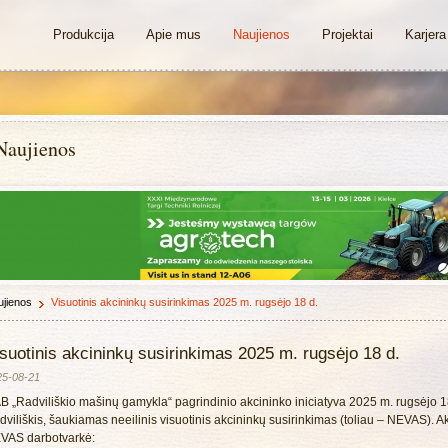
Produkcija
Apie mus
Naujienos
Projektai
Karjera
Naujienos
jienos
Visuotinis akcininkų susirinkimas 2025 m. rugsėjo 18 d.
suotinis akcininkų susirinkimas 2025 m. rugsėjo 18 d.
25-08-21
B „Radviliškio mašinų gamykla“ pagrindinio akcininko iniciatyva 2025 m. rugsėjo 18 
viliškis, šaukiamas neeilinis visuotinis akcininkų susirinkimas (toliau – NEVAS). Ak
VAS darbotvarkė: