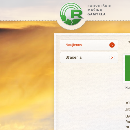
Naujienos
Straipsniai
Nau
Vi
20
UA
Rad
NE