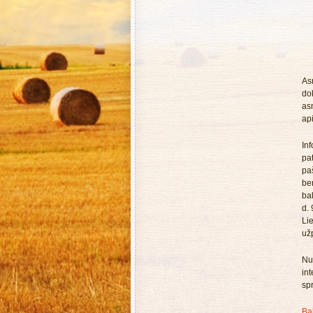
As
dok
as
api
In
pa
pa
be
bal
d. 
Li
užp
Nu
in
spr
Ba