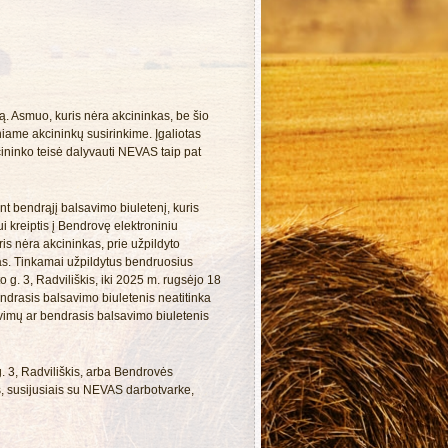
. Asmuo, kuris nėra akcininkas, be šio
niame akcininkų susirinkime. Įgaliotas
ininko teisė dalyvauti NEVAS taip pat
t bendrąjį balsavimo biuletenį, kuris
ui kreiptis į Bendrovę elektroniniu
s nėra akcininkas, prie užpildyto
tas. Tinkamai užpildytus bendruosius
 g. 3, Radviliškis, iki 2025 m. rugsėjo 18
bendrasis balsavimo biuletenis neatitinka
avimų ar bendrasis balsavimo biuletenis
. 3, Radviliškis, arba Bendrovės
s, susijusiais su NEVAS darbotvarke,