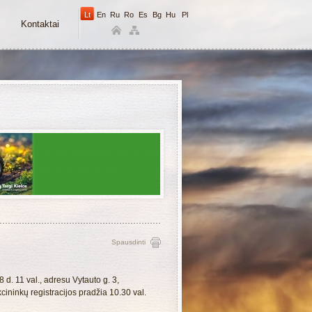
Lt
En
Ru
Ro
Es
Bg
Hu
Pl
Kontaktai
Spausdinti
d. 11 val., adresu Vytauto g. 3,
cininkų registracijos pradžia 10.30 val.