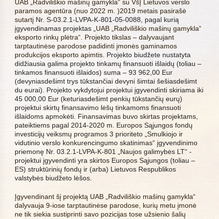
UAB „Radviliškio mašinų gamykla“ su VšĮ Lietuvos verslo
paramos agentūra (nuo 2022 m. )2019 metais pasirašė
sutartį
Nr. S-03.2.1-LVPA-K-801-05-0088, pagal kurią
įgyvendinamas projektas
„UAB „Radviliškio mašinų gamykla“
eksporto rinkų plėtra“. Projekto tikslas – dalyvaujant
tarptautinėse parodose padidinti įmonės gaminamos
produkcijos eksporto apimtis.
Projekto biudžete nustatyta
didžiausia galima projekto tinkamų finansuoti išlaidų (toliau –
tinkamos finansuoti išlaidos) suma – 93 962,00 Eur
(devyniasdešimt trys tūkstančiai devyni šimtai šešiasdešimt
du eurai).
Projekto vykdytojui projektui įgyvendinti skiriama iki
45 000,00 Eur (keturiasdešimt penkių tūkstančių eurų)
projektui skirtų finansavimo lėšų tinkamoms finansuoti
išlaidoms apmokėti.
Finansavimas buvo skirtas projektams,
pateiktiems pagal 2014-2020 m. Europos Sąjungos fondų
investicijų veiksmų programos 3 prioriteto „Smulkiojo ir
vidutinio verslo konkurencingumo skatinimas“ įgyvendinimo
priemonę Nr. 03.2.1-LVPA-K-801 „Naujos galimybės LT“ -
projektui įgyvendinti yra skirtos Europos Sąjungos (toliau –
ES) struktūrinių fondų ir (arba) Lietuvos Respublikos
valstybės biudžeto lėšos.
Įgyvendinant šį projektą UAB „Radviliškio mašinų gamykla“
dalyvauja 9-iose tarptautinėse parodose, kurių metu įmonė
ne tik siekia sustiprinti savo pozicijas tose užsienio šalių