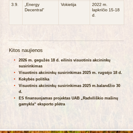
3.9.
„Energy
Vokietija
2022 m.
Decentral“
lapkričio 15-18
d.
Kitos naujienos
2026 m. gegužės 18 d. eilinis visuotinis akcininkų
susirinkimas
Visuotinis akcininkų susirinkimas 2025 m. rugsėjo 18 d.
Kokybės politika
Visuotinis akcininkų susirinkimas 2025 m.balandžio 30
d.
ES finansuojamas projektas UAB „Radviliškio mašinų
gamykla“ eksporto plėtra