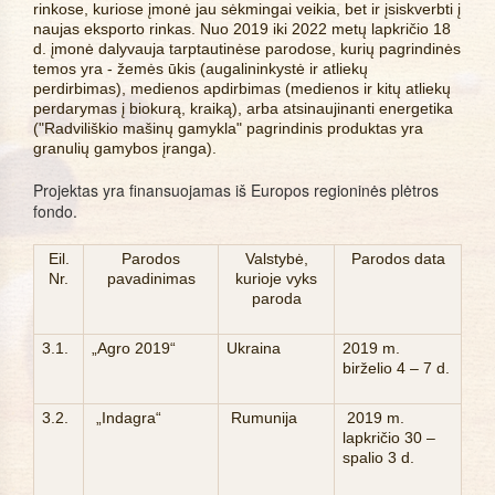
rinkose, kuriose įmonė jau sėkmingai veikia, bet ir įsiskverbti į
naujas eksporto rinkas. Nuo 2019 iki 2022 metų lapkričio 18
d. įmonė dalyvauja tarptautinėse parodose, kurių pagrindinės
temos yra - žemės ūkis (augalininkystė ir atliekų
perdirbimas), medienos apdirbimas (medienos ir kitų atliekų
perdarymas į biokurą, kraiką), arba atsinaujinanti energetika
("Radviliškio mašinų gamykla" pagrindinis produktas yra
granulių gamybos įranga).
Projektas yra finansuojamas iš Europos regioninės plėtros 
fondo.
Eil.
Parodos
Valstybė,
Parodos data
Nr.
pavadinimas
kurioje vyks
paroda
3.1.
„Agro 2019“
Ukraina
2019 m.
birželio 4 – 7 d.
3.2.
„Indagra“
Rumunija
2019 m.
lapkričio 30 –
spalio 3 d.