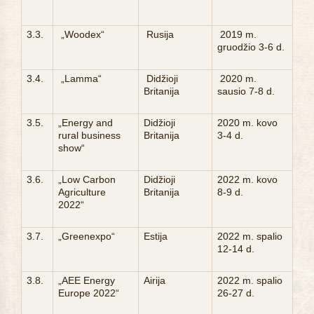
3.3.
„Woodex“
Rusija
2019 m.
gruodžio 3-6 d.
3.4.
„Lamma“
Didžioji
2020 m.
Britanija
sausio 7-8 d.
3.5.
„Energy and
Didžioji
2020 m. kovo
rural business
Britanija
3-4 d.
show“
3.6.
„Low Carbon
Didžioji
2022 m. kovo
Agriculture
Britanija
8-9 d.
2022“
3.7.
„Greenexpo“
Estija
2022 m. spalio
12-14 d.
3.8.
„AEE Energy
Airija
2022 m. spalio
Europe 2022“
26-27 d.