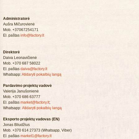
Administratorė
Aušra Mičurovienė
Mob. +37067254171
El. paštas
info@factory.lt
Direktorė
Daiva Leonavičienė
Mob. +370 687 58022
El. paštas
daiva@factory.lt
Whatsapp:
Atidaryti pokalbių langą
Pardavimo projektų vadovė
Valerija Janušonienė
Mob. +370 686 63777
El. paštas
market@factory.lt
;
Whatsapp:
Atidaryti pokalbių langą
Eksporto projektų vadovas (EN)
Jonas Bliudžius
Mob. +370 614 27373 (Whatsapp, Viber)
El. paštas
market1@factory.lt