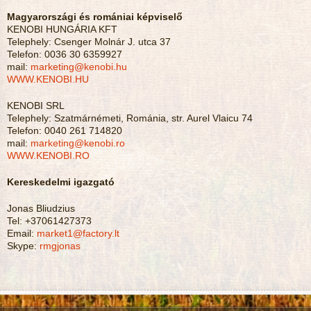
Magyarországi és romániai képviselő
KENOBI HUNGÁRIA KFT
Telephely: Csenger Molnár J. utca 37
Telefon: 0036 30 6359927
mail:
marketing
@kenobi.hu
WWW.KENOBI.HU
KENOBI SRL
Telephely: Szatmárnémeti, Románia, str. Aurel Vlaicu 74
Telefon: 0040 261 714820
mail:
marketing
@kenobi.ro
WWW.KENOBI.RO
Kereskedelmi igazgató
Jonas Bliudzius
Tel: +37061427373
Email:
market1@factory.lt
Skype:
rmgjonas