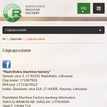
HU
Hu
Kapcsolat
Cégkapcsolatok
Cégkapcsolatok
“Radviliskis machine factory”
Vytauto utca 3, LT-82151 Radviliskis, Lithuania
Cég kódot: 171367918
ÁFA kód: LT713679113
Irodai: Daukanto utca 11A, LT-44305, Kaunas, Lithuania
Radviliskis Machine Factory banking information
SIAULIU BANKAS AB, SIAULIAI, LITHUANIA
SWIFT: CBSBLT26