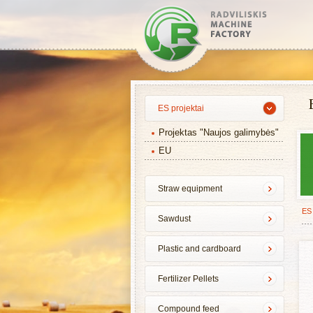
ES projektai
Projektas "Naujos galimybės"
EU
Straw equipment
ES 
Sawdust
Plastic and cardboard
Fertilizer Pellets
Compound feed